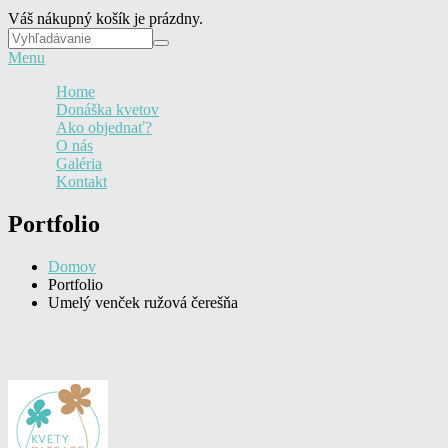
Váš nákupný košík je prázdny.
Vyhľadávanie
Vyhľadávanie
Menu
Home
Donáška kvetov
Ako objednať?
O nás
Galéria
Kontakt
Portfolio
Domov
Portfolio
Umelý venček ružová čerešňa