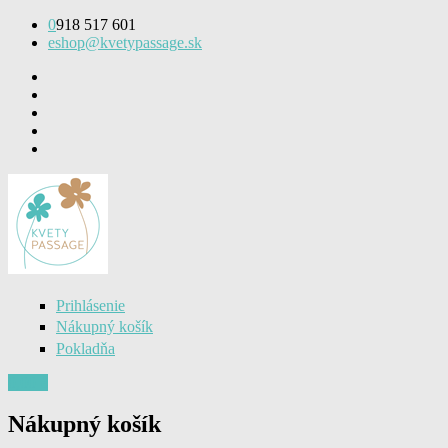
Skočiť na hlavný obsah
0
918 517 601
eshop@kvetypassage.sk
Prihlásenie
Nákupný košík
Pokladňa
0,00 €
Nákupný košík