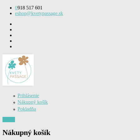
Skočiť na hlavný obsah
0
918 517 601
eshop@kvetypassage.sk
Prihlásenie
Nákupný košík
Pokladňa
0,00 €
Nákupný košík