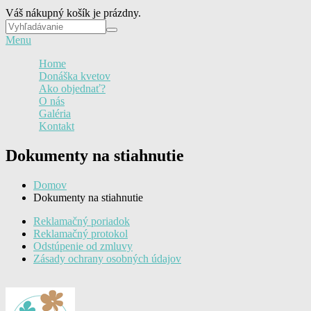
Váš nákupný košík je prázdny.
Vyhľadávanie
Vyhľadávanie
Menu
Home
Donáška kvetov
Ako objednať?
O nás
Galéria
Kontakt
Dokumenty na stiahnutie
Domov
Dokumenty na stiahnutie
Reklamačný poriadok
Reklamačný protokol
Odstúpenie od zmluvy
Zásady ochrany osobných údajov